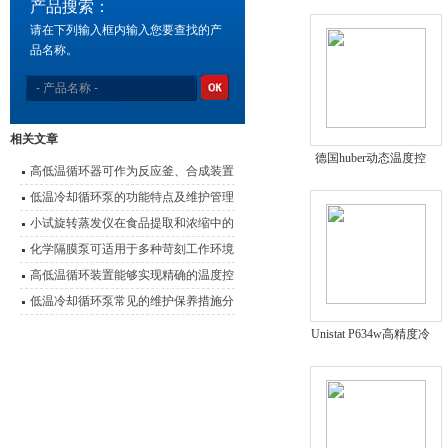
产品搜索：
温度控制系统
请在下列输入框内输入您要查找的产
品名称。
相关文章
德国huber动态温度控
高低温循环器可作为反应釜、合成装置
制系统Unistat P404
的配套温控设备
低温冷却循环泵的功能特点及维护管理
要点
小试旋转蒸发仪在食品提取和浓缩中的
应用
化学隔膜泵可适用于多种苛刻工作环境
高低温循环装置能够实现精确的温度控
制
低温冷却循环泵常见的维护保养措施分
享
Unistat P634w高精度冷
热一体机