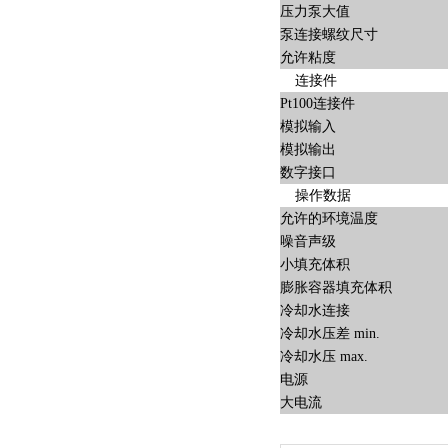
压力泵大值
泵连接螺纹尺寸
允许粘度
连接件
Pt100连接件
模拟输入
模拟输出
数字接口
操作数据
允许的环境温度
噪音声级
小填充体积
膨胀容器填充体积
冷却水连接
冷却水压差 min.
冷却水压 max.
电源
大电流