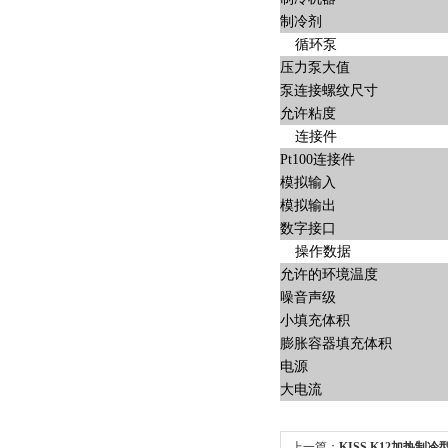
制冷剂
循环泵
压力泵大值
泵连接螺纹尺寸
允许粘度
连接件
Pt100连接件
模拟输入
模拟输出
数字接口
操作数据
允许的环境温度
噪音声级
小填充体积
膨胀容器填充体积
电源
大电流
上一篇：
KISS K12加热制