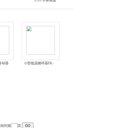
打印
字体缩放
冷却器
小型低温循环器DL-
400
 跳转到第
页