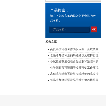
产品搜索：
请在下列输入框内输入您要查找的产
品名称。
相关文章
高低温循环器可作为反应釜、合成装置
的配套温控设备
低温冷却循环泵的功能特点及维护管理
要点
小试旋转蒸发仪在食品提取和浓缩中的
应用
化学隔膜泵可适用于多种苛刻工作环境
高低温循环装置能够实现精确的温度控
制
低温冷却循环泵常见的维护保养措施分
享