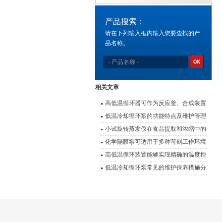
产品搜索：
请在下列输入框内输入您要查找的产
品名称。
相关文章
高低温循环器可作为反应釜、合成装置
的配套温控设备
低温冷却循环泵的功能特点及维护管理
要点
小试旋转蒸发仪在食品提取和浓缩中的
应用
化学隔膜泵可适用于多种苛刻工作环境
高低温循环装置能够实现精确的温度控
制
低温冷却循环泵常见的维护保养措施分
享