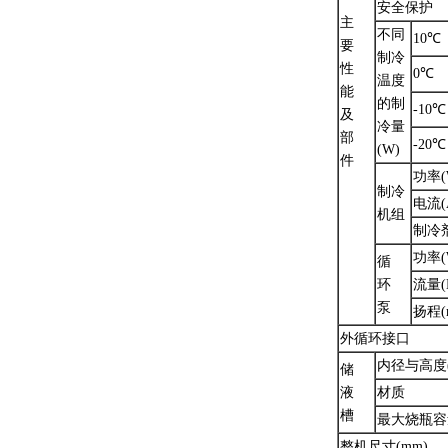
安全保护
主
不同
10℃
要
制冷
性
0℃
温度
能
的制
-10℃
及
冷量
部
-20℃
(W)
件
功率(
制冷
电流(
机组
制冷
功率(
循
环
流量(L
泵
扬程(
外循环接口
内径与高度(
储
液
材质
槽
最大烧瓶容
整机尺寸(mm)