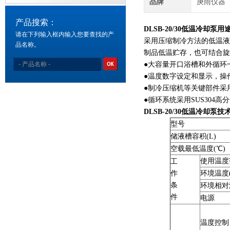
品牌
庚雨仪器
产品搜索：
DLSB-20/30低温冷却泵
​用
请在下列输入框内输入您要查找的产
采用压缩制冷方法的低温液
品名称。
制品低温贮存，也可结合旋
●大容量开口浴槽和外循环
●温度数字设定和显示，操
●制冷压缩机等关键部件采
●循环系统采用SUS304
DLSB-20/30低温冷却泵
​技
型号
储液槽容积(L)
空载最低温度(℃)
使用温度
工
作
环境温度(
条
环境相对
件
电源
温度控制