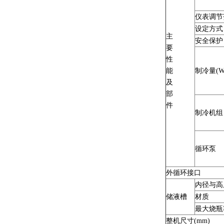
仪表调节
设定方式
主
安全保护
要
性
能
制冷量(W
及
部
件
制冷机组
循环泵
外循环接口
内径与高度
储液槽
材质
最大烧瓶
整机尺寸(mm)