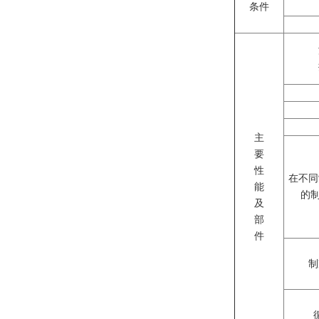
条件
主
要
性
在不同
能
的制
及
部
件
制