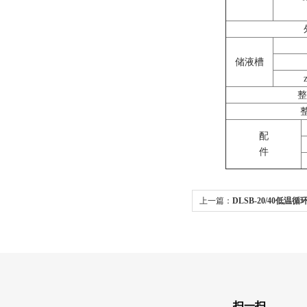
储液槽
整
整
配
件
上一篇：
DLSB-20/40低温循
扫一扫