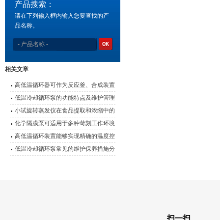
产品搜索：
请在下列输入框内输入您要查找的产
品名称。
相关文章
高低温循环器可作为反应釜、合成装置
的配套温控设备
低温冷却循环泵的功能特点及维护管理
要点
小试旋转蒸发仪在食品提取和浓缩中的
应用
化学隔膜泵可适用于多种苛刻工作环境
高低温循环装置能够实现精确的温度控
制
低温冷却循环泵常见的维护保养措施分
享
扫一扫