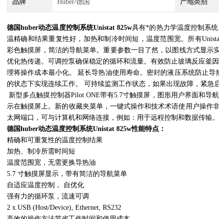
品牌
Huber/德国
产地类别
德国huber动态温度控制系统Unistat 825w
具有*的热力学温度控制系统，
温精确和结果重复性好，加热和制冷时间短，温度范围宽。所有Unistats系列
彩色触摸屏，简洁的导航菜单。重要参数一目了然，以图线方式显示实时的温
优化热传递。可调控泵确保稳定的循环和流量。有效防止玻璃反应釜因软启
理将操作成本最小化。 延长导热油使用寿命。密封的液压系统防止导热油氧
的状态下实现连续工作。 可持续监测工作状态，如果出现故障，紧急
新型多点触摸控制器Pilot ONE带有5.7寸触摸屏，图形用户界面
示在触摸屏上。新的收藏夹菜单，一键式操作和技术术语使用户操作非
太网端口，可与计算机和网络连接，例如：用于远程控制和数据传输。
德国huber动态温度控制系统Unistat 825w
性能特点：
精确和可重复性的温度控制结果
加热、制冷所需时间短
温度范围宽，无需更换导热油
5.7 寸触摸屏显示，带有简洁的导航菜单
自适应温度控制， 自优化
强有力的循环泵，流速可调
2 x USB (Host/Device), Ethernet, RS232
高效的操作方法节省工作时间和使用成本