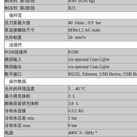
制冷剂 第1阶段
R507 (0,95 kg)
制冷剂 第2阶段
R23
循环泵
压力泵最大值
40 l/min ; 0,9 bar
泵连接螺纹尺寸
M30x1,5 AG male
允许粘度
50 mm²/s
连接件
Pt100连接件
Pt100
模拟输入
via optional Com.G@te
模拟输出
via optional Com.G@te
数字接口
RS232, Ethernet, USB Device, USB 
操作数据
允许的环境温度
5 ...40 °C
最小填充体积
3 L
膨胀容器填充体积
3,6 L
冷却水连接
G1/2 AG
冷却水压差 min.
1 bar
冷却水压 max.
6 bar
电源
400V 3~ 50Hz *