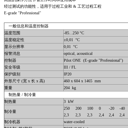
经过测试的功能性，适用于过程工业和 & 工艺过程工程
E-grade "Professional"
一般信息和温度控制器
温度范围
-85...250 °C
温度稳定性
±0,01 °C
显示分辨率
0,01 °C
报警消息
optical, acoustical
控制器
Pilot ONE (E-grade "Professional")
安全等级
III / FL
保护级别
IP20
外形尺寸 (宽 x 长 x 高)
460 x 604 x 1465 mm
重量
204 kg
制热量 / 制冷量
制热量
3 kW
250
200
100
0
-20
-40
制冷量
2,3
2,3
2,3
2,4
2,4
2,4
制冷机器
water-cooled