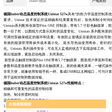
品牌
Huber/德国
产地类别
德国huber动态温度控制系统Unistat 527w
具有*的热力学温度控制系
要求。Unistat 技术保证控温精确和结果重复性好，加热和制冷时
Unistats系列配有创新型Pilot ONE 控制器，带有5.7 寸彩色触摸
数一目了然，以图线方式显示实时的温度变化。 Unistats 系列配有
可调控泵确保稳定的循环和流量。有效防止玻璃反应釜因软启动导致损坏。
有效的能源管理将操作成本最小化。 延长导热油使用寿命。密封的
化。Unistats 系列操作安全，可在无人监视的状态下实现连续工作。
果出现故障，紧急启动电路，关闭系统。
新型多点触摸控制器Pilot ONE带有5.7寸触摸屏，图形用户界面和
参数和温度值都整齐地显示在触摸屏上。新的收藏夹菜单，一键式操
非常方便，就像使用智能手机一样。集成USB和以太网端口，可与计
用于远程控制和数据传输。
德国huber动态温度控制系统Unistat 527w
性能特点：
精确和可重复性的温度控制结果
加热、制冷所需时间短
温度范围宽，无需更换导热油
5.7 寸触摸屏显示，带有简洁的导航菜单
欢迎您！
自适应温度控制， 自优化