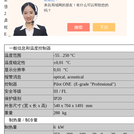
来自局域网的朋友！有什么可以帮助您的
强有力的循环泵，流速可调
吗？
2 x USB (Host/Device), Ethernet, RS232
高效的操作方法节省工作时间和使用成本
经过测试的功能性，适用于过程工业和 & 工艺过程工程
E-grade "Professional"
一般信息和温度控制器
温度范围
-55...250 °C
温度稳定性
±0,01 °C
显示分辨率
0,01 °C
报警消息
optical, acoustical
控制器
Pilot ONE (E-grade "Professional")
安全等级
III / FL
保护级别
IP20
外形尺寸 (宽 x 长 x 高)
540 x 704 x 1491 mm
重量
288 kg
制热量 / 制冷量
制热量
6 kW