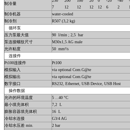
250
200
100
20
0
-20
-40
制冷量
7
12
12
12
12
6
2
制冷机器
water-cooled
制冷剂
R507 (3,2 kg)
循环泵
压力泵最大值
90 l/min ; 2,5 bar
泵连接螺纹尺寸
M30x1,5 AG male
允许粘度
50 mm²/s
连接件
Pt100连接件
Pt100
模拟输入
via optional Com.G@te
模拟输出
via optional Com.G@te
数字接口
RS232, Ethernet, USB Device, USB Host
操作数据
允许的环境温度
5 ...40 °C
最小填充体积
7,2 L
膨胀容器填充体积
16 L
冷却水连接
G3/4 AG
冷却水压差 min.
2 bar