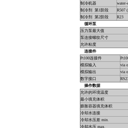
制冷机器
water
制冷剂 第1阶段
R507 
制冷剂 第2阶段
R23
循环泵
压力泵最大值
泵连接螺纹尺寸
允许粘度
连接件
Pt100连接件
Pt1
模拟输入
via 
模拟输出
via 
数字接口
RS23
操作数据
允许的环境温度
最小填充体积
膨胀容器填充体积
冷却水连接
冷却水压差 min.
冷却水压 max.