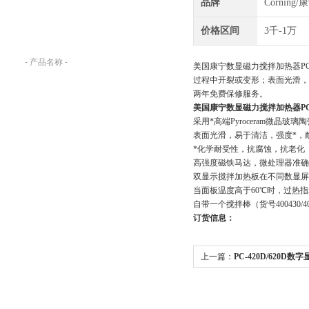
品牌
Corning/
产品搜索：
请在下列输入框内输入您要查找的产
价格区间
3千-1万
品名称。
美国康宁数显磁力搅拌加热器PC-
过程中开裂或变形；表面光滑，不
两年免费保修服务。
美国康宁数显磁力搅拌加热器PC-4
采用*高端Pyroceram微晶
表面光滑，易于清洁，强度*，
*化学耐受性，抗腐蚀，抗老化
高强度磁铁马达，微处理器准确
双显示搅拌加热板在不同数显屏
当面板温度高于60℃时，过热
自带一个搅拌棒（货号400430/40
订货信息：
上一篇：
PC-420D/620