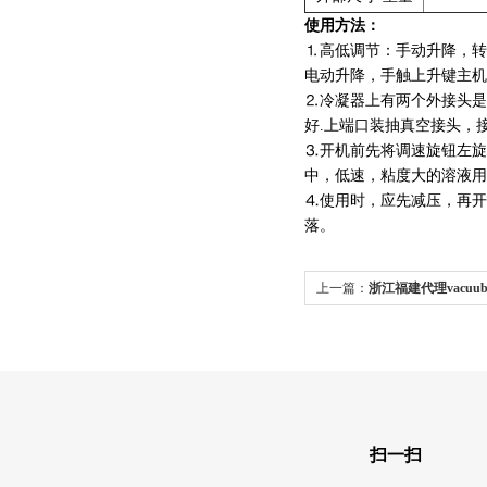
使用方法：
⒈高低调节：手动升降，转
电动升降，手触上升键主机
⒉冷凝器上有两个外接头是
好.上端口装抽真空接头，
⒊开机前先将调速旋钮左旋
中，低速，粘度大的溶液用
⒋使用时，应先减压，再开
落。
上一篇：
浙江福建代理vacuu
3000 detect桌面式真空控制器
扫一扫