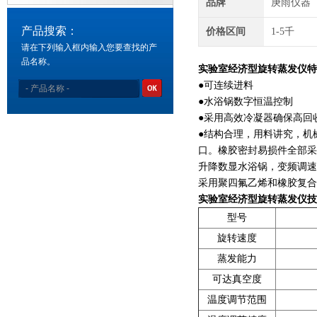
品牌
庚雨仪器
产品搜索：
价格区间
1-5千
请在下列输入框内输入您要查找的产
品名称。
实验室经济型旋转蒸发仪
特
●可连续进料
●水浴锅数字恒温控制
●采用高效冷凝器确保高
●结构合理，用料讲究，机
口。橡胶密封易损件全部采
升降数显水浴锅，变频调速
采用聚四氟乙烯和橡胶复合
实验室经济型旋转蒸发仪
技
型号
旋转速度
蒸发能力
可达真空度
温度调节范围