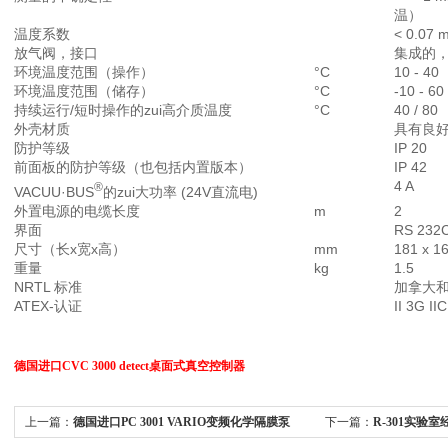
温）
温度系数
< 0.07 m
放气阀，接口
集成的，
环境温度范围（操作）
°C
10 - 40
环境温度范围（储存）
°C
-10 - 60
持续运行/短时操作的zui高介质温度
°C
40 / 80
外壳材质
具有良
防护等级
IP 20
前面板的防护等级（也包括内置版本）
IP 42
4 A
®
VACUU·BUS
的zui大功率 (24V直流电)
外置电源的电缆长度
m
2
界面
RS 232
尺寸（长x宽x高）
mm
181 x 1
重量
kg
1.5
NRTL 标准
加拿大
ATEX-认证
II 3G II
德国进口CVC 3000 detect桌面式真空控制器
上一篇：
德国进口PC 3001 VARIO变频化学隔膜泵
下一篇：
R-301实验