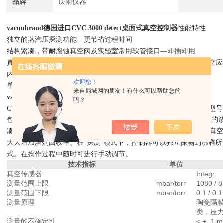
品牌
庚雨仪器
vacuubrand德国进口CVC 3000 detect桌面式真空控制器
性能特性
独立的蒸汽压探测功能—更节省过程时间
结构紧凑，带耐腐蚀真空阀及实验室常用软管接口—即插即用
真空测量集成在真空阀块内—直接将CVC 3000 detect连接在泵和真空
内置放气阀—简单的压力平衡或过程结束后的惰性气体放气
欢迎您！
单向止回阀—共用真空源的平行应用不会相互干扰
来自局域网的朋友！有什么可以帮助您的
vacuubrand德国进口CVC 3000 detect桌面式真空控制器
概述：
吗？
CVC 3000 detect是一台即插即用的两点法真空控制器，既有桌面
包含带内置陶瓷真空传感器的CVC 3000真空控制器，集成了单向阀
凑，整个控制器安装方便。对于已有真空源如无油真空泵或高效的真空
大大增加溶剂回收率。在“探测”模式下，控制器可以独立探测到沸腾
式。在操作过程中随时可进行手动调节。
技术指标
单位
真空传感器
Integr.
测量范围上限
mbar/torr
1080 / 
测量范围下限
mbar/torr
0.1 / 0.1
测量原理
陶瓷隔
类，压
测量的不确定性
< +- 1