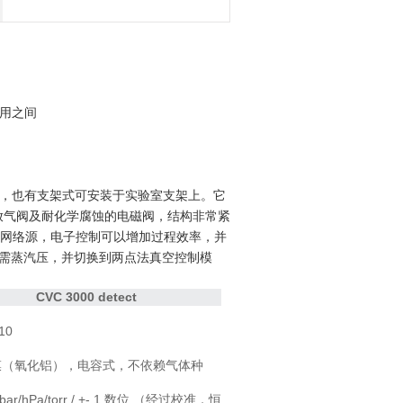
应用之间
式型号，也有支架式可安装于实验室支架上。它
的放气阀及耐化学腐蚀的电磁阀，结构非常紧
网络源，电子控制可以增加过程效率，并
所需蒸汽压，并切换到两点法真空控制模
CVC 3000 detect
810
膜（氧化铝），电容式，不依赖气体种
力
 mbar/hPa/torr / +- 1 数位 （经过校准，恒