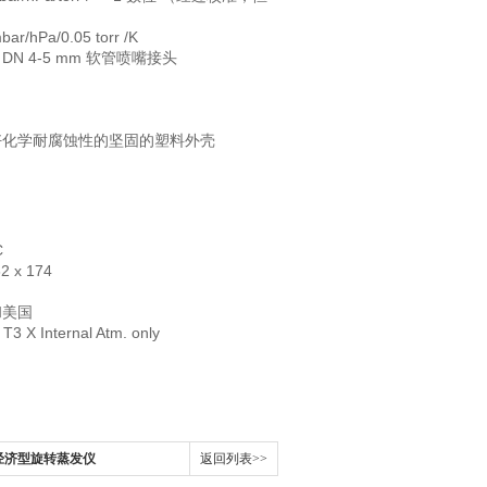
bar/hPa/0.05 torr /K
DN 4-5 mm 软管喷嘴接头
好化学耐腐蚀性的坚固的塑料外壳
C
62 x 174
和美国
C T3 X Internal Atm. only
室经济型旋转蒸发仪
返回列表>>