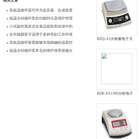
相关文章
高低温循环器可作为反应釜、合成装置
的配套温控设备
低温冷却循环泵的功能特点及维护管理
要点
小试旋转蒸发仪在食品提取和浓缩中的
应用
化学隔膜泵可适用于多种苛刻工作环境
HZQ-A3大称量电子天
高低温循环装置能够实现精确的温度控
平
制
低温冷却循环泵常见的维护保养措施分
享
HZK-FA110S分析电子
天平