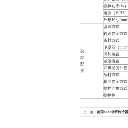
搅拌功率(W)
电源（V/HZ
外形尺寸(mm*
调速方式
转速显示方式
密封方式
冷凝器（mm*
功
滴加装置
能
减压装置
配
四氟温度计套
置
放料方式
真空显示方式
搅拌连接方式
搅拌棒
上一篇：
德国hube循环制冷器Mini
OLÉ