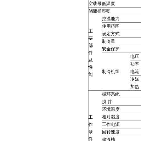
空载最低温度
储液桶容积
控温能力
使用范围
主
设定方式
要
制冷量
部
安全保护
件
电压
及
功率
性
制冷机组
电流
能
冷媒
加热
循环系统
搅 拌
环境温度
相对湿度
工
作
工作电源
条
回转速度
件
储液槽