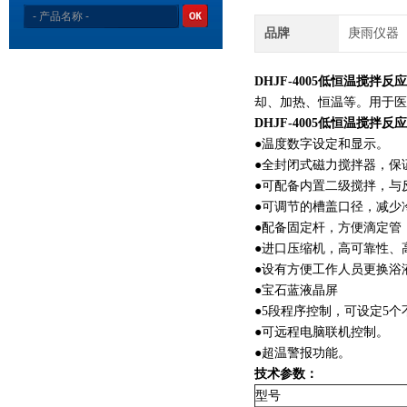
品牌
庚雨仪器
DHJF-4005低恒温搅拌反
却、加热、恒温等。用于医
DHJF-4005低恒温搅拌反
●温度数字设定和显示。
●全封闭式磁力搅拌器，
●可配备内置二级搅拌，与
●可调节的槽盖口径，减
●配备固定杆，方便滴定
●进口压缩机，高可靠性
●设有方便工作人员更换
●宝石蓝液晶屏
●5段程序控制，可设定5
●可远程电脑联机控制。
●超温警报功能。
技术参数：
型号