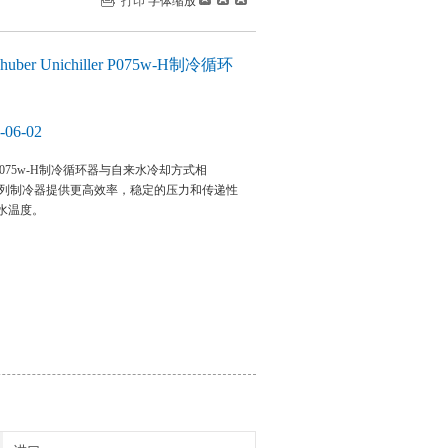
打印
字体缩放
r Unichiller P075w-H制冷循环
06-02
ller P075w-H制冷循环器与自来水冷却方式相
hiller 系列制冷器提供更高效率，稳定的压力和传递性
水温度。