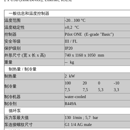
一般信息和温度控制器
温度范围
-20...100 °C
温度稳定性
±0,2 °C
控制器
Pilot ONE (E-grade "Basic")
安全等级
III / FL
保护级别
IP20
外形尺寸 (宽 x 长 x 高)
740 x 1160 x 1050 mm
重量
-- kg
制热量 / 制冷量
制热量
2 kW
100
20
0
-10
制冷量
7,5
7,5
5,3
3,3
制冷机器
water-cooled
制冷剂
R449A
循环泵
压力泵最大值
130 l/min ; 5,7 bar
泵连接螺纹尺寸
G1 1/4 AG male