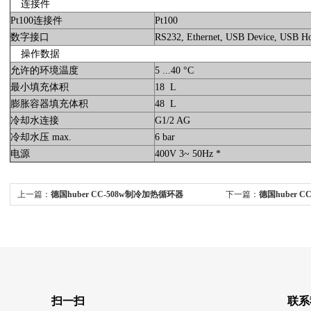
连接件
Pt100连接件
Pt100
数字接口
RS232, Ethernet, USB Device, USB 
操作数据
允许的环境温度
5 ...40 °C
最小填充体积
18 L
膨胀容器填充体积
48 L
冷却水连接
G1/2 AG
冷却水压 max.
6 bar
电源
400V 3~ 50Hz *
上一篇：
德国huber CC-508w制冷加热循环器
下一篇：
德国huber 
扫一扫
联系