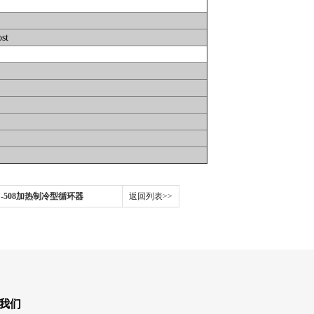
Host
CC-508加热制冷型循环器
返回列表>>
我们