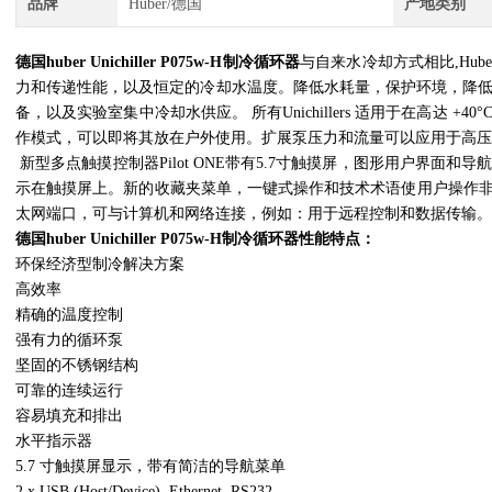
品牌
Huber/德国
产地类别
德国huber Unichiller P075w-H制冷循环器
与自来水冷却方式相比,Huber
力和传递性能，以及恒定的冷却水温度。降低水耗量，保护环境，降
备，以及实验室集中冷却水供应。 所有Unichillers 适用于在高达 
作模式，可以即将其放在户外使用。扩展泵压力和流量可以应用于高压
新型多点触摸控制器Pilot ONE带有5.7寸触摸屏，图形用户界面
示在触摸屏上。新的收藏夹菜单，一键式操作和技术术语使用户操作非
太网端口，可与计算机和网络连接，例如：用于远程控制和数据传输。
德国huber Unichiller P075w-H制冷循环器
性能特点：
环保经济型制冷解决方案
高效率
精确的温度控制
强有力的循环泵
坚固的不锈钢结构
可靠的连续运行
容易填充和排出
水平指示器
5.7 寸触摸屏显示，带有简洁的导航菜单
2 x USB (Host/Device), Ethernet, RS232