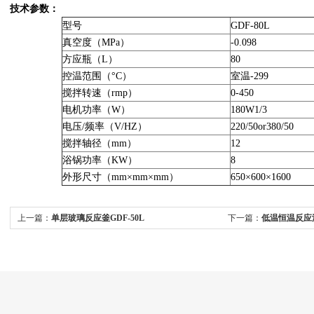
技术参数：
型号
GDF-80L
真空度（MPa）
-0.098
方应瓶（L）
80
控温范围（°C）
室温-299
搅拌转速（rmp）
0-450
电机功率（W）
180W1/3
电压/频率（V/HZ）
220/50or380/50
搅拌轴径（mm）
12
浴锅功率（KW）
8
外形尺寸（mm×mm×mm）
650×600×1600
上一篇：
单层玻璃反应釜GDF-50L
下一篇：
低温恒温反应浴槽