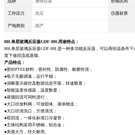
品牌
庚雨仪器
价格区间
工作压力
负压
仪器材质
产地类别
国产
80L单层玻璃反应釜GDF-80L用途特点：
80L单层玻璃反应釜GDF-80L是一种多功能反应器，可以再恒温条
度下做回流或蒸馏。
产品特点：
●密封PTEE材料，密封性、防腐性、耐磨性强；
●电子无极调速，运行平稳；
●清晰显示操控及数据信息平面，转速数显；
●智能温度传感器，温度数显；
●蒸馏回流可同时进行；
●大口径放料阀，可放固体、液体物流；
●大口径清洗口，方便清洗；
●双回流，一体化标准口冷凝管；
●主体结构采用不锈钢，铝合金；
●美观大方，经久耐用。