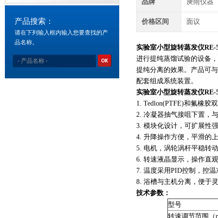
品牌
庚雨仪器
产品搜索：
价格区间
面议
请在下列输入框内输入您要查找的产
品名称。
实验室小型旋转蒸发仪RE-5
进行提纯蒸馏试验的设备，
提纯分离的效果。产品可与
配套组成系统装置。
实验室小型旋转蒸发仪RE-5
1. Tedlon(PTFE)和
2. 冷凝器抽气接咀下置，
3. 模块化设计，可扩展性
4. 升降操作方便，平滑的
5. 电机，涡轮涡杆平稳转
6. 转速液晶显示，操作直
7. 温度采用PID控制，控
8. 浴槽与主机分离，便于
技术参数：
型号
转速调节范围（ra