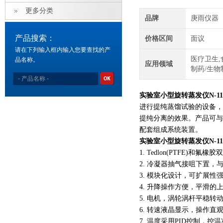
更多分类
品牌
庚雨仪器
产品搜索：
价格区间
面议
请在下列输入框内输入您要查找的产
医疗卫生,
品名称。
应用领域
制药/生物
实验室小型旋转蒸发仪N-11
进行提纯蒸馏试验的设备，
提纯分离的效果。产品可与
配套组成系统装置。
实验室小型旋转蒸发仪N-11
1. Tedlon(PTFE)和
2. 冷凝器抽气接咀下置，
3. 模块化设计，可扩展性
4. 升降操作方便，平滑的
5. 电机，涡轮涡杆平稳转
6. 转速液晶显示，操作直
7. 温度采用PID控制，控