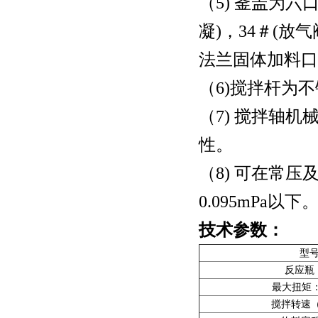
（5) 釜盖为六
凝)，34＃(放气
法兰固体加料口
（6)搅拌杆为
（7) 搅拌轴
性。
（8) 可在常
0.095mPa以下
技术参数：
型
反应瓶（
最大扭矩：(
搅拌转速（