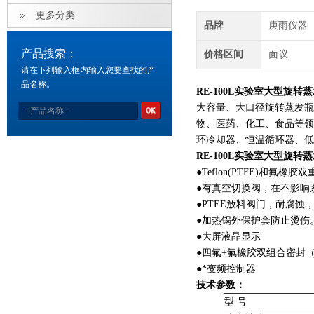
更多分类
品牌
庚雨仪器
产品搜索：
价格区间
面议
请在下列输入框内输入您要查找的产
品名称。
RE-100L实验室大型旋转
大容量、大口径旋转蒸发瓶
物、医药、化工、食品等领
环冷却器、恒温循环器、低
RE-100L实验室大型旋转
●Teflon(PTFE)和
●有真空切换阀，在不影
●PTEE放料阀门，耐腐
●加热锅外保护套防止烫
●大屏液晶显示
●四氟+氟橡胶双组合密封
●*变频控制器
技术参数：
型 号