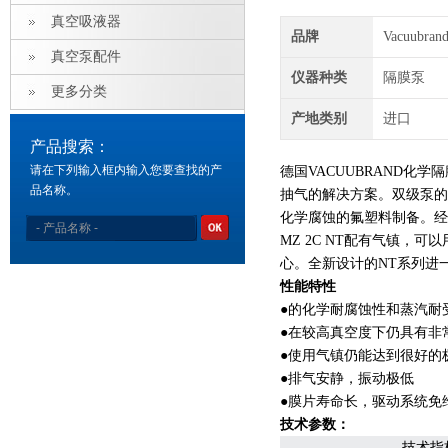
真空吸液器
品牌
Vacuubra
真空泵配件
仪器种类
隔膜泵
更多分类
产地类别
进口
产品搜索：
请在下列输入框内输入您要查找的产
德国VACUUBRAND化
品名称。
抽气的解决方案。双级泵的
化学腐蚀的氟塑料制备。经
MZ 2C NT配有气镇，可
心。全新设计的NT系列进
性能特性
●的化学耐腐蚀性和蒸汽耐
​●在较高真空度下仍具有非
●使用气镇仍能达到很好的
●排气安静，振动极低
●膜片寿命长，驱动系统免
技术参数：
技术指