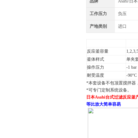
品牌
Asahi/日
工作压力
负压
产地类别
进口
反应釜容量
1,2,3,
釜体样式
单夹套
操作压力
-1 ba
耐受温度
-90°C
*本套设备不包顶置搅拌器
*可专门定制系统设备。
日本Asahi台式过滤反应釜
等比放大简单容易​