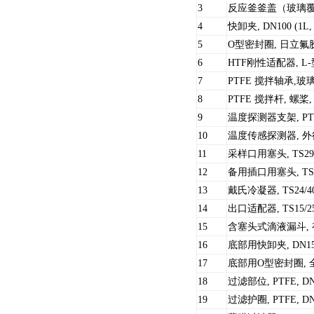
3
反应釜釜盖（玻璃覆盖）, D
4
快卸夹, DN100 (1L, 2
5
O型密封圈, 日立氟胶(viti
6
HTF刚性适配器, L-
7
PTFE 搅拌轴承,玻璃球
8
PTFE 搅拌杆, 螺桨,
9
温度探测器支架, PTFE, 
10
温度传感探测器, 外径O
11
采样口用塞头, TS29/
12
备用插口用塞头, TS2
13
戴氏冷凝器, TS24/40,
14
出口适配器, TS15/2
15
含塞头式滴液漏斗, 有刻
16
底部用快卸夹, DN150 (1
17
底部用O型密封圈, 全氟, D
18
过滤部位, PTFE, DN150
19
过滤护圈, PTFE, DN