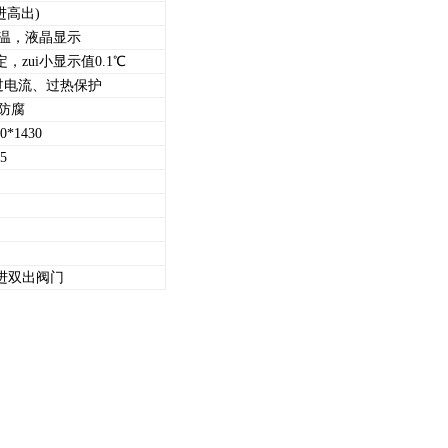
进高出)
温，液晶显示
zui小显示值0.1℃
过电流、过热保护
防腐
0*1430
5
进双出阀门