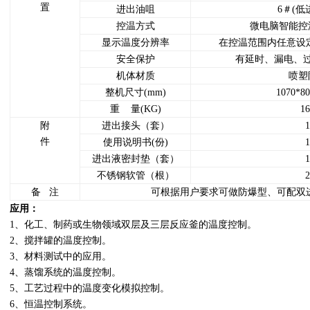
置
进出油咀
6＃(低
控温方式
微电脑智能控
显示温度分辨率
在控温范围内任意设定，
安全保护
有延时、漏电、
机体材质
喷塑
整机尺寸(mm)
1070*80
重 量(KG)
16
附
进出接头（套）
1
件
使用说明书(份)
1
进出液密封垫（套）
1
不锈钢软管（根）
2
备 注
可根据用户要求可做防爆型、可配双
​​应用：
1、化工、制药或生物领域双层及三层反应釜的温度控制。
2、搅拌罐的温度控制。
3、材料测试中的应用。
4、蒸馏系统的温度控制。
5、工艺过程中的温度变化模拟控制。
6、恒温控制系统。