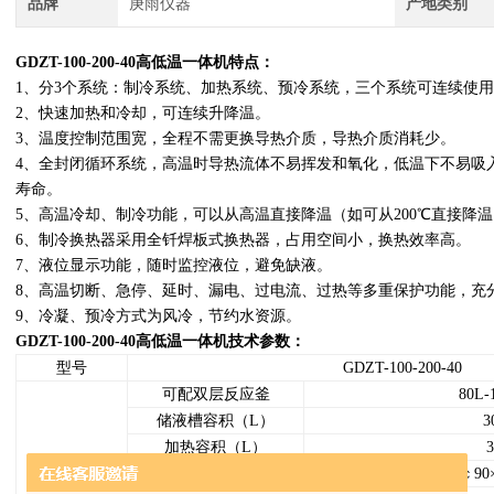
品牌
庚雨仪器
产地类别
GDZT-100-200-40高低温一体机
特点：
1、分3个系统：制冷系统、加热系统、预冷系统，三个系统可连续使
2、快速加热和冷却，可连续升降温。
3、温度控制范围宽，全程不需更换导热介质，导热介质消耗少。
4、全封闭循环系统，高温时导热流体不易挥发和氧化，低温下不易吸
寿命。
5、高温冷却、制冷功能，可以从高温直接降温（如可从200℃直接降
6、制冷换热器采用全钎焊板式换热器，占用空间小，换热效率高。
7、液位显示功能，随时监控液位，避免缺液。
8、高温切断、急停、延时、漏电、过电流、过热等多重保护功能，
9、冷凝、预冷方式为风冷，节约水资源。
GDZT-100-200-40高低温一体机
技术参数：
型号
GDZT-100-200-40
可配双层反应釜
80L-
储液槽容积（L）
3
加热容积（L）
3
基
加热罐尺寸(mm)
￠90