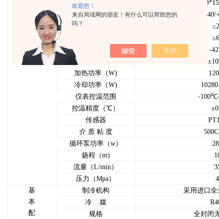
本
油箱尺寸(mm)
450*15
欢迎您！
参
使用温度范围（℃）
-40/
来自局域网的朋友！有什么可以帮助您的
数
吗？
环境温度（℃）
≤
环境相对湿度（℃）
≤
空载zui低温度
-4
电 源
380V±1
加热功率（W)
120
冷却功率（W)
10280
仪表控温范围
-100℃
控温精度（℃）
±0
传感器
PT
介 质 粘 度
500C
循环泵功率（w）
28
扬程（m)
1
流量（L/min）
3
压力（Mpa）
4
基
制冷机构
采用进口全
本
冷 媒
R4
配
规格
全封闭