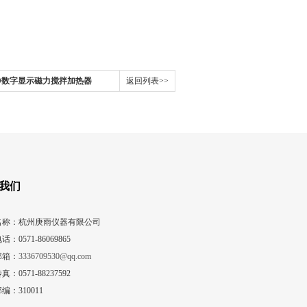
620D数字显示磁力搅拌加热器
返回列表>>
我们
名称：杭州庚雨仪器有限公司
话：0571-86069865
邮箱：
3336709530@qq.com
真：0571-88237592
编：310011