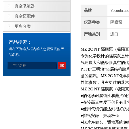
真空吸液器
品牌
Vacuubra
真空泵配件
仪器种类
隔膜泵
更多分类
产地类别
进口
产品搜索：
请在下列输入框内输入您要查找的产
MZ 2C NT 隔膜泵（极限
品名称。
专为化学设计的隔膜泵是针
气速度大和低极限真空的
PTFE“三明治”夹层结构
凝的蒸汽。MZ 2C NT
性能参数，具有更佳的蒸汽
MZ 2C NT 隔膜泵（极限
●的化学耐腐蚀性和蒸汽耐
●在较高真空度下仍具有非
●使用气镇仍能达到很好的
●排气安静，振动极低
●膜片寿命长，驱动系统免
MZ 2C NT隔膜泵​技术参数