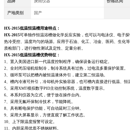
品牌
庚雨仪器
价格区间
产地类别
国产
HX-2015低温恒温槽用途特点：
HX-2015
可单独作恒温浴槽做化学反应实验，也可以与电泳仪、电子探
热冷受控、温度均匀的场源。应用于石油、化工、冶金、医药、生化等
质检部门，进行物性测试及定性、定量分析。
HX-2015低温恒温槽优势特征：
1、置入美国进口新一代温度控制程序，确保设备运行稳定。
2、全封闭压缩机组制冷，制冷系统具有过热，过电流多重保护装置。
3、循环泵可以把槽内被恒温液体外引，建立第二恒温场。
4、槽内冷液可外引，冷却机外实验容器，也可槽内直接进行低温、恒
5、采用XMT模拟数字PID主动控制系统，温度数字显示。
6、本系列仪器为立式，便于放在操作台内。
7、采用无氟环保制冷技术，节能降耗。
8、具有断电保护功能，可自动延时三分钟。
9、采用大屏幕显示，方便直观了解工作状态。
10、上下限温度报警可设定。
11、内胆采用优质不锈钢材料。