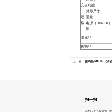
安全功能
外形尺寸
规
重量
格
电源（50/60Hz
流
附属品
选购品
上一篇：
雅玛拓GB210-B 
扫一扫
欢迎关注我们网站平