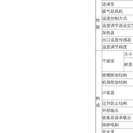
送液泵
吸气鼓风机
温度控制方式
性
温度调节器设定
能
加热器
出口温度传感器
温度调节精度
大小
干燥室
材质
喷嘴附加结构
机身附加结构
计装器
构
过升防止结构
成
外部输出
收集容器承载台
除静电刷
安全罩