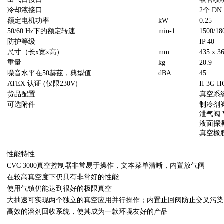
冷却液接口
2个 DN
额定电机功率
kW
0.25
50/60 Hz下的额定转速
min-1
1500/18
防护等级
IP 40
尺寸（长x宽x高）
mm
435 x 3
重量
kg
20.9
噪音水平在50赫茲，典型值
dBA
45
ATEX 认证 (仅限230V)
II 3G II
货品配置
真空系
可选附件
制冷剂阀 
泄气阀 VB
液面探测传
真空橡胶管
性能特性
CVC 3000真空控制器非常易于操作，文本菜单清晰，内置放气阀
在较高真空度下仍具有非常好的性能
使用气镇仍能达到很好的极限真空
大抽速可实现两个独立的真空应用并行操作；内置止回阀防止交叉污染
高效的溶剂回收系统，使其成为一款环境友好的产品