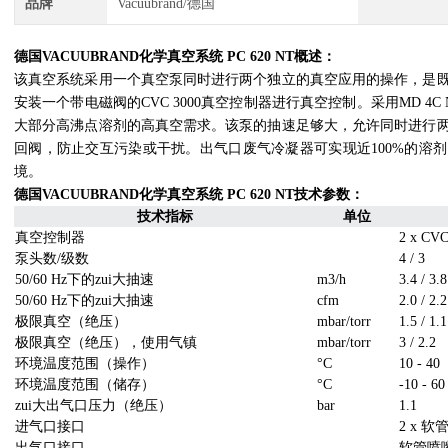
品牌
Vacuubrand/德国
德国VACUUBRAND化学真空系统 PC 620 NT
概述：
该真空系统采用一个真空泵同时进行两个独立的真空应用的操作，是
安装一个带电磁阀的CVC 3000真空控制器进行真空控制。采用MD 4
大部分高沸点溶剂的高真空需求。该泵的抽速足够大，允许同时进行
回阀，防止交互污染或干扰。出气口废气冷凝器可实现近100%的溶
境。
德国VACUUBRAND化学真空系统 PC 620 NT
技术参数：
技术指标
单位
真空控制器
2 x CVC
泵头数/级数
4 / 3
50/60 Hz下的zui大抽速
m3/h
3.4 / 3.8
50/60 Hz下的zui大抽速
cfm
2.0 / 2.2
极限真空（绝压）
mbar/torr
1.5 / 1.1
极限真空（绝压），使用气镇
mbar/torr
3 / 2.2
环境温度范围（操作）
°C
10 - 40
环境温度范围（储存）
°C
-10 - 60
zui大出气口压力（绝压）
bar
1.1
进气口接口
2 x 软
出气口接口
软管喷嘴接