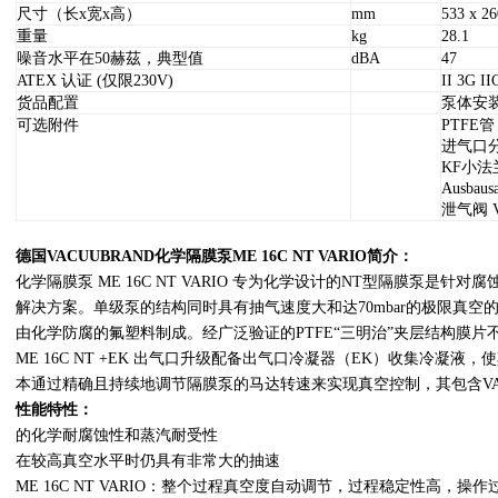
尺寸（长x宽x高）
mm
533 x 26
重量
kg
28.1
噪音水平在50赫茲，典型值
dBA
47
ATEX 认证 (仅限230V)
II 3G II
货品配置
泵体安
可选附件
PTFE管 K
进气口分离器
KF小法兰
Ausbausa
泄气阀 VB
德国VACUUBRAND化学隔膜泵ME 16C NT VARIO
简介：
化学隔膜泵 ME 16C NT VARIO 专为化学设计的NT型隔膜泵是
解决方案。单级泵的结构同时具有抽气速度大和达70mbar的极限真
由化学防腐的氟塑料制成。经广泛验证的PTFE“三明治”夹层结构膜
ME 16C NT +EK 出气口升级配备出气口冷凝器（EK）收集冷凝液，使其
本通过精确且持续地调节隔膜泵的马达转速来实现真空控制，其包含VARI
性能特性：
的化学耐腐蚀性和蒸汽耐受性
在较高真空水平时仍具有非常大的抽速
ME 16C NT VARIO：整个过程真空度自动调节，过程稳定性高，操