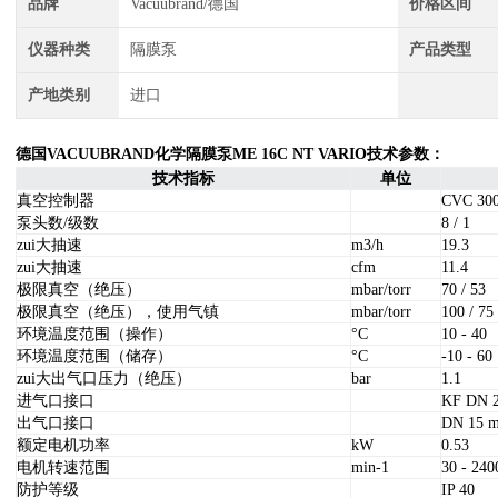
品牌
Vacuubrand/德国
价格区间
仪器种类
隔膜泵
产品类型
产地类别
进口
德国VACUUBRAND化学隔膜泵ME 16C NT VARIO
技术参数：
技术指标
单位
真空控制器
CVC 30
泵头数/级数
8 / 1
zui大抽速
m3/h
19.3
zui大抽速
cfm
11.4
极限真空（绝压）
mbar/torr
70 / 53
极限真空（绝压），使用气镇
mbar/torr
100 / 75
环境温度范围（操作）
°C
10 - 40
环境温度范围（储存）
°C
-10 - 60
zui大出气口压力（绝压）
bar
1.1
进气口接口
KF DN
出气口接口
DN 15
额定电机功率
kW
0.53
电机转速范围
min-1
30 - 240
防护等级
IP 40