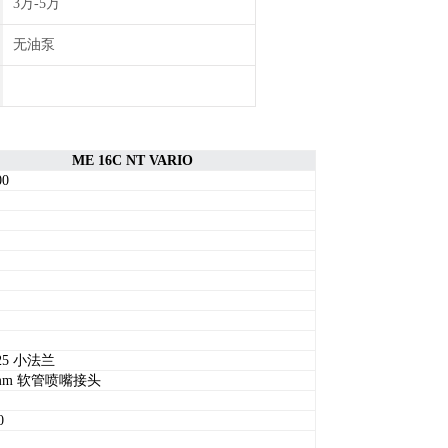
3万-5万
无油泵
ME 16C NT VARIO
00
 25 小法兰
 mm 软管喷嘴接头
0