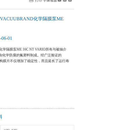
打印
字体缩放
ACUUBRAND化学隔膜泵ME
06-01
化学隔膜泵ME 16C NT VARIO所有与被抽介
由化学防腐的氟塑料制成。经广泛验证的
层结构膜片不仅增加了稳定性，而且延长了运行寿
料