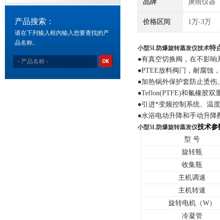
品牌
庚雨仪器
产品搜索：
价格区间
1万-3万
请在下列输入框内输入您要查找的产
品名称。
特
小型5L防爆旋转蒸发仪​技术
●有真空切换阀，在不影响
●PTEE放料阀门，耐腐蚀
●加热锅外保护套防止烫伤
●Teflon(PTFE)和氟
●引进*变频控制系统、温
●水浴电动升降和手动升降
技术参
小型5L防爆旋转蒸发仪​
型 号
旋转瓶
收集瓶
主机调速
主机转速
旋转电机（W）
冷凝管