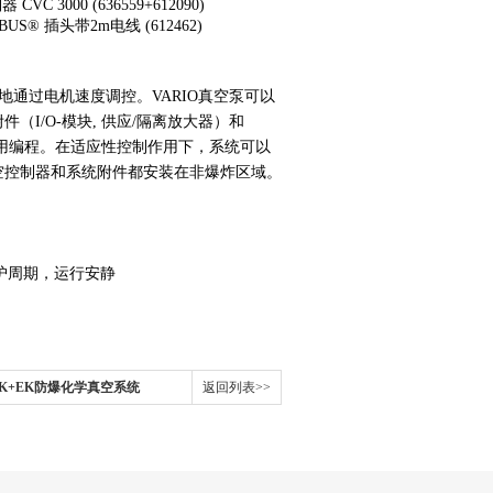
CVC 3000 (636559+612090)
BUS® 插头带2m电线 (612462)
以地通过电机速度调控。VARIO真空泵可以
（I/O-模块, 供应/隔离放大器）和
使用编程。在适应性控制作用下，系统可以
空控制器和系统附件都安装在非爆炸区域。
维护周期，运行安静
+AK+EK防爆化学真空系统
返回列表>>