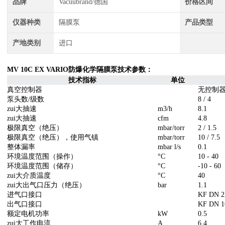
品牌
Vacuubrand/德国
价格区间
仪器种类
隔膜泵
产品类型
产地类别
进口
MV 10C EX VARIO防爆化学隔膜泵
技术参数：
技术指标
单位
真空控制器
无控制
泵头数/级数
8 / 4
zui大抽速
m3/h
8.1
zui大抽速
cfm
4.8
极限真空（绝压）
mbar/torr
2 / 1.5
极限真空（绝压），使用气镇
mbar/torr
10 / 7.5
整体漏率
mbar l/s
0.1
环境温度范围（操作）
°C
10 - 40
环境温度范围（储存）
°C
-10 - 60
zui大介质温度
°C
40
zui大出气口压力（绝压）
bar
1.1
进气口接口
KF DN 
出气口接口
KF DN 
额定电机功率
kW
0.5
zui大工作电流
A
6.4