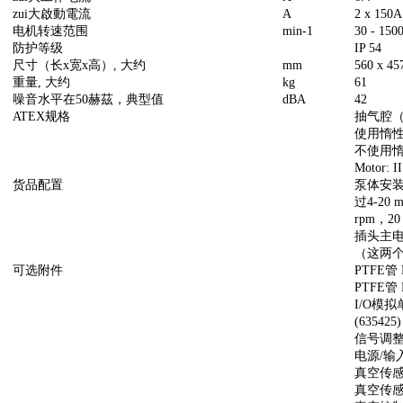
zui大啟動電流
A
2 x 150A
电机转速范围
min-1
30 - 150
防护等级
IP 54
尺寸（长x宽x高）, 大约
mm
560 x 45
重量, 大约
kg
61
噪音水平在50赫茲，典型值
dBA
42
ATEX规格
抽气腔（所
使用惰性气
不使用惰性
Motor: I
货品配置
泵体安
过4-20
rpm，2
插头主电缆
（这两
可选附件
PTFE管 K
PTFE管 K
I/O模拟单
(635425)
信号调整器0
电源/输入
真空传感器 
真空传感器 