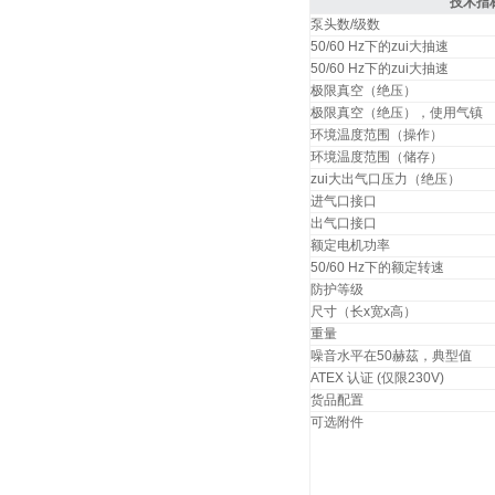
技术指
泵头数/级数
50/60 Hz下的zui大抽速
50/60 Hz下的zui大抽速
极限真空（绝压）
极限真空（绝压），使用气镇
环境温度范围（操作）
环境温度范围（储存）
zui大出气口压力（绝压）
进气口接口
出气口接口
额定电机功率
50/60 Hz下的额定转速
防护等级
尺寸（长x宽x高）
重量
噪音水平在50赫茲，典型值
ATEX 认证 (仅限230V)
货品配置
可选附件