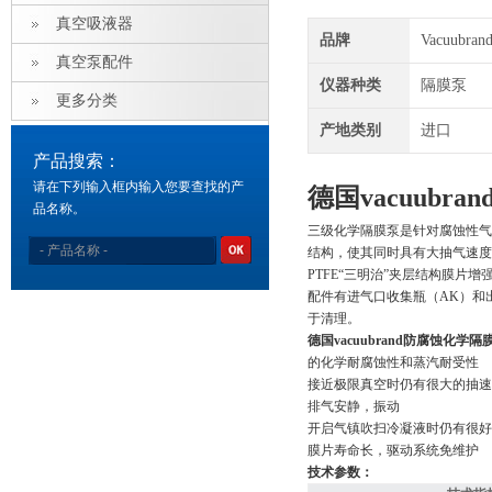
真空吸液器
品牌
Vacuubra
真空泵配件
仪器种类
隔膜泵
更多分类
产地类别
进口
产品搜索：
请在下列输入框内输入您要查找的产
德国vacuubra
品名称。
三级化学隔膜泵是针对腐蚀性气体
结构，使其同时具有大抽气速度
PTFE“三明治”夹层结构膜片
配件有进气口收集瓶（AK）和
于清理。
德国vacuubrand防腐蚀化学隔膜泵
的化学耐腐蚀性和蒸汽耐受性
接近极限真空时仍有很大的抽速
排气安静，振动
开启气镇吹扫冷凝液时仍有很好
膜片寿命长，驱动系统免维护
技术参数：