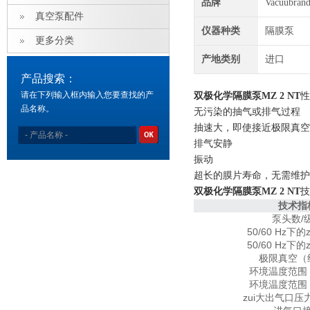
品牌
Vacuubra
真空泵配件
仪器种类
隔膜泵
更多分类
产地类别
进口
产品搜索：
请在下列输入框内输入您要查找的产
双极化学隔膜泵MZ 2 NT
性
品名称。
无污染的抽气或排气过程
抽速大，即使接近极限真空
排气安静
振动
超长的膜片寿命，无需维护
双极化学隔膜泵MZ 2 NT
技
技术指
泵头数/
50/60 Hz下
50/60 Hz下
极限真空（
环境温度范围
环境温度范围
zui大出气口