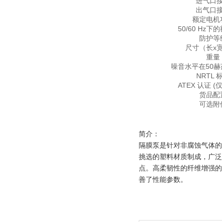
进气口
出气口
额定电机
50/60 Hz
防护等
尺寸（长x
重量
噪音水平在50
NRTL 
ATEX 认证 (仅
货品配
可选附
简介：
隔膜泵是针对非腐蚀气体的
挑选的塑料材质制成，广泛
点。高柔韧性的纤维增强的
善了性能参数。