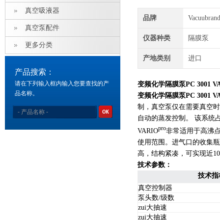
真空吸液器
品牌
Vacuubra
真空泵配件
仪器种类
隔膜泵
更多分类
产地类别
进口
产品搜索：
请在下列输入框内输入您要查找的产
变频化学隔膜泵PC 3001 VA
品名称。
变频化学隔膜泵PC 3001 VA
制，真空泵仅在需要真空时
自动的蒸发控制。 该系统占
pro
VARIO
非常适用于高沸点溶
使用范围。进气口的收集瓶
高，结构紧凑，可实现近1
技术参数：
技术指
真空控制器
泵头数/级数
zui大抽速
zui大抽速