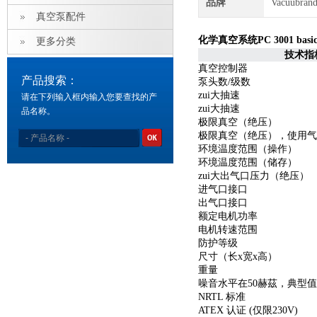
品牌
Vacuubra
真空泵配件
化学真空系统PC 3001 b
更多分类
技术指
真空控制器
产品搜索：
泵头数/级数
zui大抽速
请在下列输入框内输入您要查找的产
zui大抽速
品名称。
极限真空（绝压）
极限真空（绝压），使用气
环境温度范围（操作）
环境温度范围（储存）
zui大出气口压力（绝压）
进气口接口
出气口接口
额定电机功率
电机转速范围
防护等级
尺寸（长x宽x高）
重量
噪音水平在50赫茲，典型值
NRTL 标准
ATEX 认证 (仅限230V)