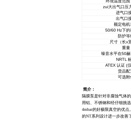
环境温度范围
zui大出气口
进气口
出气口
额定电机
50/60 Hz
防护等
尺寸（长x
重量
噪音水平在50
NRTL 
ATEX 认证 (
货品配
可选附
简介：
隔膜泵是针对非腐蚀气体的
用铝、不锈钢和经仔细挑选
4mbar的好极限真空的
的NT系列设计进一步改善