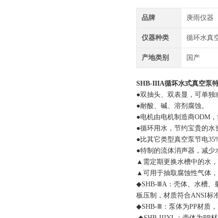
品牌
庚雨仪器
仪器种类
循环水真
产地类别
国产
SHB-IIIA循坏水式真空泵​
●双抽头、双表显，可单独
●耐酸、碱、溶剂腐蚀。
●电机由电机制造商ODM
●循环用水，节约宝贵的水
●比其它类型真空泵节电35
●特制的流体消声器，减少
▲需定期更换水槽中的水，
▲可用于抽取腐蚀性气体，
◆SHB-ⅢA：壳体、水
板压制，材质符合ANSI标
◆SHB-Ⅲ：泵体为PP材质
◆SHB-IIIYL：壳体