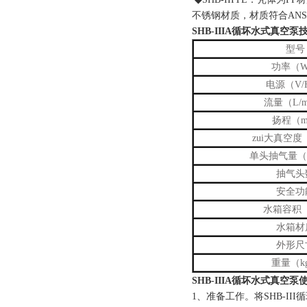
不锈钢材质，材质符合ANS
SHB-IIIA循坏水式真空泵
型号
功率（
电源（V/
流量（L/m
扬程（
zui大真空度
单头抽气量（L
抽气头
安全功
水箱容积
水箱材
外形尺
重量（k
SHB-IIIA循坏水式真空
1、准备工作。将SHB-I