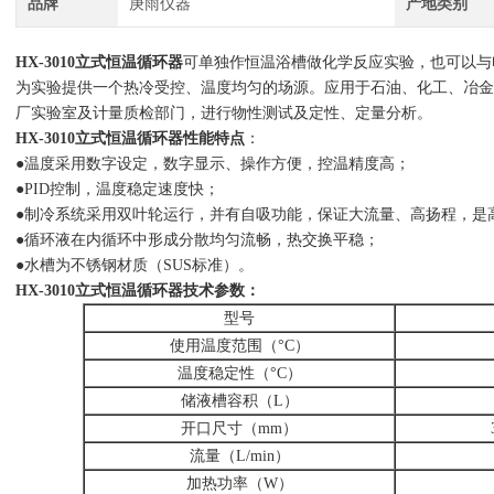
品牌
庚雨仪器
产地类别
HX-3010立式恒温循环器
可单独作恒温浴槽做化学反应实验，也可以与
为实验提供一个热冷受控、温度均匀的场源。应用于石油、化工、冶金
厂实验室及计量质检部门，进行物性测试及定性、定量分析。
HX-3010立式恒温循环器性能特点
：
●温度采用数字设定，数字显示、操作方便，控温精度高；
●PID控制，温度稳定速度快；
●制冷系统采用双叶轮运行，并有自吸功能，保证大流量、高扬程，是
●循环液在内循环中形成分散均匀流畅，热交换平稳；
●水槽为不锈钢材质（SUS标准）。
HX-3010立式恒温循环器技术参数：
型号
使用温度范围（°C）
温度稳定性（°C）
储液槽容积（L）
开口尺寸（mm）
流量（L/min）
加热功率（W）