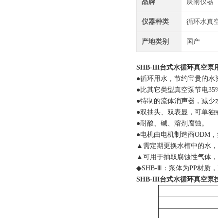
品牌
庚雨仪器
仪器种类
循环水真
产地类别
国产
SHB-III台式水循环真空泵
●循环用水，节约宝贵的水
●比其它类型真空泵节电35
●特制的流体消声器，减少
●双抽头、双表显，可单独
●耐酸、碱、溶剂腐蚀。
●电机由电机制造商ODM
▲需定期更换水槽中的水，
▲可用于抽取腐蚀性气体，
◆SHB-Ⅲ：泵体为PP材质
SHB-III台式水循环真空泵