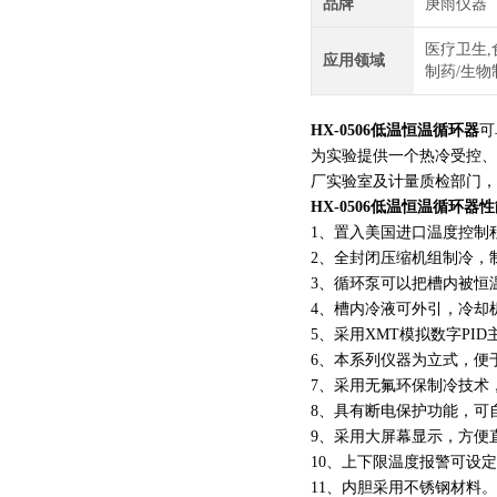
品牌
庚雨仪器
医疗卫生,
应用领域
制药/生物
HX-0506低温恒温循环器
可
为实验提供一个热冷受控、
厂实验室及计量质检部门，
HX-0506低温恒温循环器
性
1、置入美国进口温度控制
2、全封闭压缩机组制冷，
3、循环泵可以把槽内被恒
4、槽内冷液可外引，冷却
5、采用XMT模拟数字PI
6、本系列仪器为立式，便
7、采用无氟环保制冷技术
8、具有断电保护功能，可
9、采用大屏幕显示，方便
10、上下限温度报警可设
11、内胆采用不锈钢材料。